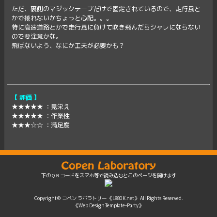
ただ、裏側のマジックテープだけで固定されているので、走行風と
かで捲れないかちょっと心配。。。
特に高速道路とかで走行風に負けて吹き飛んだらシャレにならない
ので要注意かな。
飛ばないよう、なにか工夫が必要かも？
【 評価 】
★★★★★ ：見栄え
★★★★★ ：作業性
★★★☆☆ ：満足度
下のＱＲコードをスマホ等で読み込むとこのページを開けます
Copyright©
コペン ラボラトリー 《L880K.net》
All Rights Reserved.
《Web Design:Template-Party》