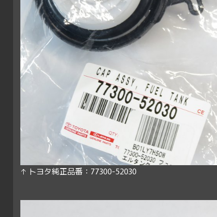
↑ トヨタ純正品番：77300-52030