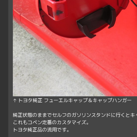
↑ トヨタ純正 フューエルキャップ＆キャップハンガー
純正状態のままでセルフのガソリンスタンドに行くとキ
これもコペン定番のカスタマイズ。
トヨタ純正品の流用です。