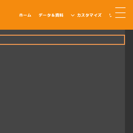
ホーム
データ＆資料
カスタマイズ
リンク