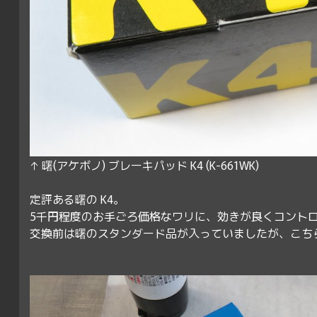
↑ 曙(アケボノ) ブレーキパッド K4 (K-661WK)
定評ある曙の K4。
5千円程度のお手ごろ価格なワリに、効きが良くコント
交換前は曙のスタンダード品が入っていましたが、こち